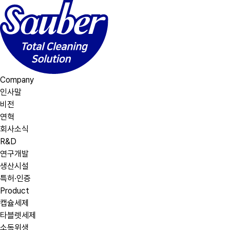
Company
인사말
비전
연혁
회사소식
R&D
연구개발
생산시설
특허·인증
Product
캡슐세제
타블렛세제
소독위생