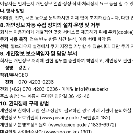
이용자는 언제든지 개인정보 열람·정정·삭제·처리정지 요구 등을 할 수 
나. 행사 방법
이메일, 전화, 서면 등으로 문의하시면 지체 없이 조치하겠습니다. 다만
8. 개인정보 자동 수집 장치의 설치·운영 및 거부
회사는 이용자에게 개별적인 맞춤 서비스를 제공하기 위해 쿠키(cooki
쿠키 사용 목적
: 접속 빈도·방문 시간 분석, 이용 형태 파악 등
선택
: 웹브라우저 설정에서 쿠키 저장을 거부할 수 있습니다. 다만 쿠키
9. 개인정보 보호책임자 및 담당 부서
회사는 개인정보 처리에 관한 업무를 총괄하여 책임지고, 개인정보 관련 
성명
강민구
직위/부서
CEO
전화
070-4203-0236
전화
(+82) 070-4203-0236 ·
이메일
info1@sauber.kr
주소
충청남도 계룡시 두마면 입암길 36, 42-46
10. 권익침해 구제 방법
개인정보 침해에 대한 신고·상담이 필요하신 경우 아래 기관에 문의하실 
개인정보 보호위원회 (www.privacy.go.kr / 국번없이 182)
개인정보 분쟁조정위원회 (www.kopico.go.kr / 1833-6972)
대검찰청 사이버수사과 (www.spo.go.kr / 1301)