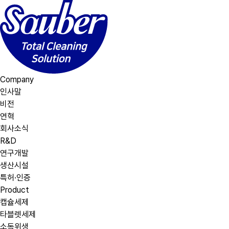
Company
인사말
비전
연혁
회사소식
R&D
연구개발
생산시설
특허·인증
Product
캡슐세제
타블렛세제
소독위생