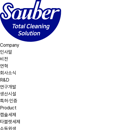
Company
인사말
비전
연혁
회사소식
R&D
연구개발
생산시설
특허·인증
Product
캡슐세제
타블렛세제
소독위생