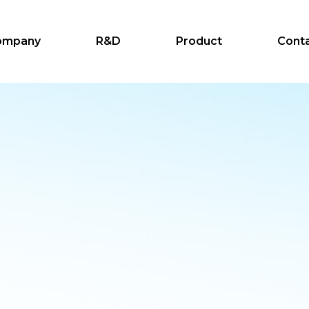
ompany
R&D
Product
Cont