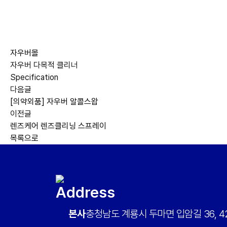
자우버몰
자우버 다목적 클리너
Specification
다음글
[의약외품] 자우버 알콜스왑
이전글
렌즈케어 렌즈클리닝 스프레이
목록으로
Address
본사
충청남도 계룡시 두마면 입암길 36, 42