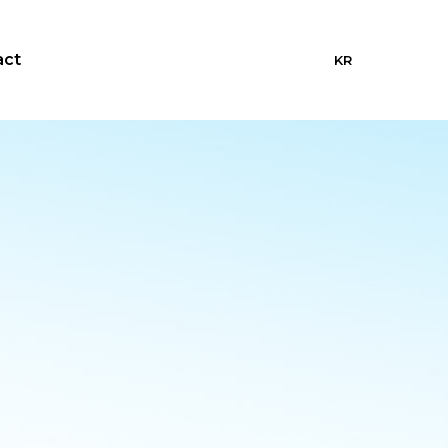
act
KR