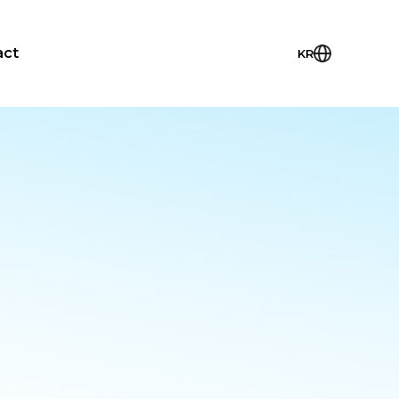
act
KR