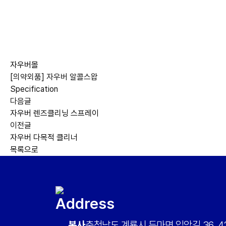
자우버몰
[의약외품] 자우버 알콜스왑
Specification
다음글
자우버 렌즈클리닝 스프레이
이전글
자우버 다목적 클리너
목록으로
Address
본사
충청남도 계룡시 두마면 입암길 36, 42