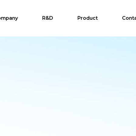
ompany
R&D
Product
Cont