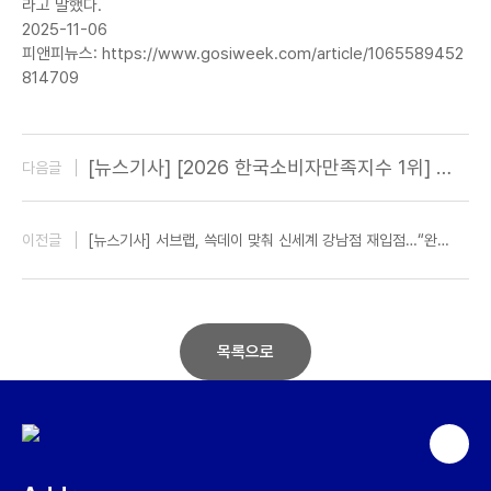
라고 말했다.
2025-11-06
피앤피뉴스: https://www.gosiweek.com/article/1065589452
814709
[뉴스기사] [2026 한국소비자만족지수 1위] 토
다음글
탈 클리닝 솔루션, 자우버
이전글
[뉴스기사] 서브랩, 쓱데이 맞춰 신세계 강남점 재입점…“완판
제품 다시 만난다”
목록으로
상
단