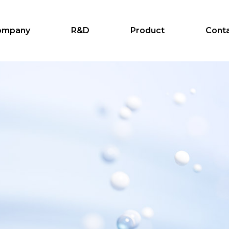
ompany
R&D
Product
Cont