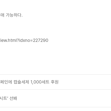
매 가능하다.
View.html?idxno=227290
캠페인에 캡슐세제 1,000세트 후원
시트’ 선봬