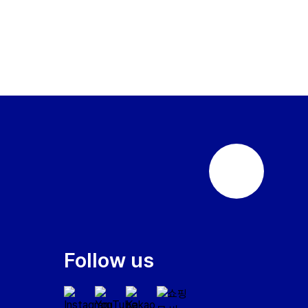
상
단
으
로
이
Follow us
동
하
기