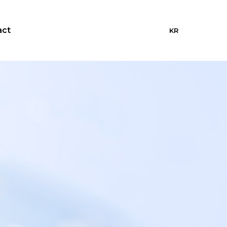
act
KR