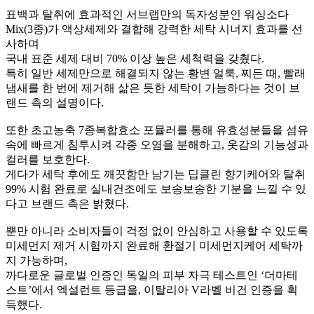
표백과 탈취에 효과적인 서브랩만의 독자성분인 워싱소다
Mix(3종)가 액상세제와 결합해 강력한 세탁 시너지 효과를 선
사하며
국내 표준 세제 대비 70% 이상 높은 세척력을 갖췄다.
특히 일반 세제만으로 해결되지 않는 황변 얼룩, 찌든 때, 빨래
냄새를 한 번에 제거해 삶은 듯한 세탁이 가능하다는 것이 브
랜드 측의 설명이다.
또한 초고농축 7종복합효소 포뮬러를 통해 유효성분들을 섬유
속에 빠르게 침투시켜 각종 오염을 분해하고, 옷감의 기능성과
컬러를 보호한다.
게다가 세탁 후에도 깨끗함만 남기는 딥클린 향기케어와 탈취
99% 시험 완료로 실내건조에도 보송보송한 기분을 느낄 수 있
다고 브랜드 측은 밝혔다.
뿐만 아니라 소비자들이 걱정 없이 안심하고 사용할 수 있도록
미세먼지 제거 시험까지 완료해 환절기 미세먼지케어 세탁까
지 가능하며,
까다로운 글로벌 인증인 독일의 피부 자극 테스트인 ‘더마테
스트’에서 엑설런트 등급을, 이탈리아 V라벨 비건 인증을 획
득했다.