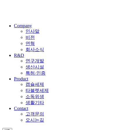
Company
인사말
비전
연혁
회사소식
R&D
연구개발
생산시설
특허·인증
Product
캡슐세제
타블렛세제
소독위생
생활기타
Contact
고객문의
오시는길