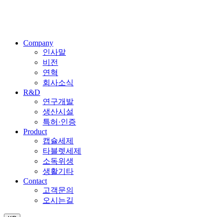
Company
인사말
비전
연혁
회사소식
R&D
연구개발
생산시설
특허·인증
Product
캡슐세제
타블렛세제
소독위생
생활기타
Contact
고객문의
오시는길