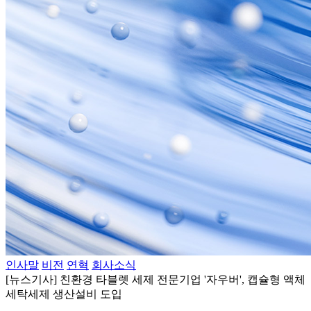
인사말
비전
연혁
회사소식
[뉴스기사] 친환경 타블렛 세제 전문기업 '자우버', 캡슐형 액체
세탁세제 생산설비 도입