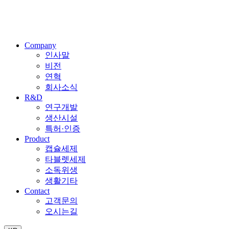
Company
인사말
비전
연혁
회사소식
R&D
연구개발
생산시설
특허·인증
Product
캡슐세제
타블렛세제
소독위생
생활기타
Contact
고객문의
오시는길