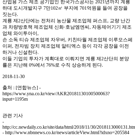
산업용 가스 제조 공기업인 한국가스공사는 2021년까지 계룡
하대 도시개발지구 7만102㎡ 부지에 701억원을 들여 공장을
짓는다.
계룡 제2산단에는 전처리 농산물 제조업체 퍼스프, 교량 난간
과 차량방호책 제조업체 신화·호남엠엔씨, 자동제어기기 제조
업체 와이투아이,
손 소독 티슈 제조업체 자우버, 키친타월 제조업체 이루모스페
이퍼, 전자빔 장치 제조업체 알티엑스 등이 각각 공장을 이전
하거나 신설한다.
이들 기업의 투자가 계획대로 이뤄지면 계룡 제2산단의 분양
률은 지난해 0%에서 76%로 수직 상승하게 된다.
2018-11-30
출처 : [연합뉴스] -
https://www.yna.co.kr/view/AKR20181130100500063?
input=1195m
관련 기사
-
http://cc.newdaily.co.kr/site/data/html/2018/11/30/2018113000131.ht
- http://www.nbnnews.co.kr/news/articleView.html?idxno=205584