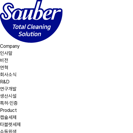
Company
인사말
비전
연혁
회사소식
R&D
연구개발
생산시설
특허·인증
Product
캡슐세제
타블렛세제
소독위생