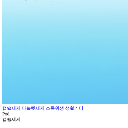
캡슐세제
타블렛세제
소독위생
생활기타
Pod
캡슐세제