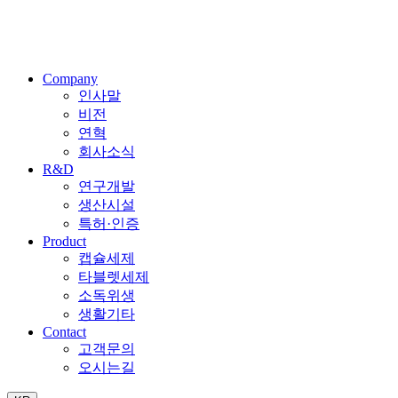
Company
인사말
비전
연혁
회사소식
R&D
연구개발
생산시설
특허·인증
Product
캡슐세제
타블렛세제
소독위생
생활기타
Contact
고객문의
오시는길