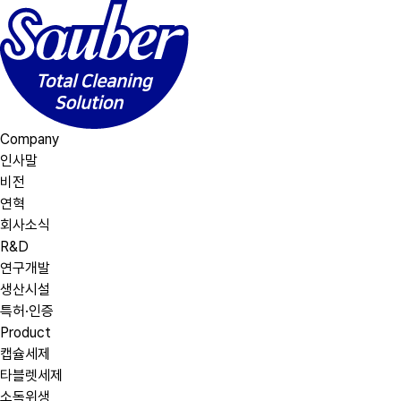
Company
인사말
비전
연혁
회사소식
R&D
연구개발
생산시설
특허·인증
Product
캡슐세제
타블렛세제
소독위생