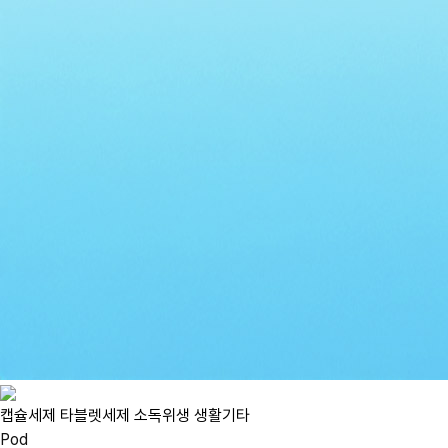
캡슐세제
타블렛세제
소독위생
생활기타
Pod