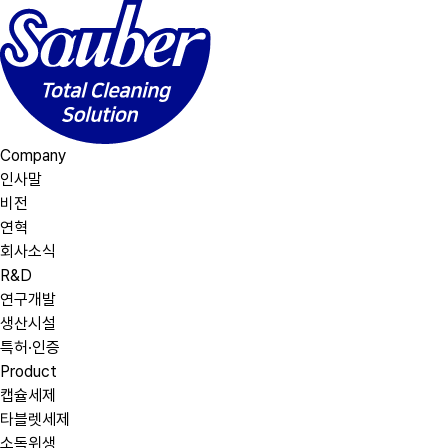
Company
인사말
비전
연혁
회사소식
R&D
연구개발
생산시설
특허·인증
Product
캡슐세제
타블렛세제
소독위생