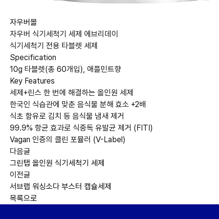
자우버몰
자우버 식기세척기 세제 에브리데이
식기세척기 전용 타블렛 세제
Specification
10g 타블렛(총 60개입), 애플민트향
Key Features
세제+린스 한 번에 해결하는 올인원 세제
한국인 식습관에 맞춘 음식물 분해 효소 +2배
식초 함유로 김치 등 음식물 냄새 제거
99.9% 항균 효과로 식중독 유발균 제거 (FITI)
Vagan 인증의 클린 포뮬러 (V-Label)
다음글
그린탭 올인원 식기세척기 세제
이전글
서브랩 워싱소다 부스터 캡슐세제
목록으로