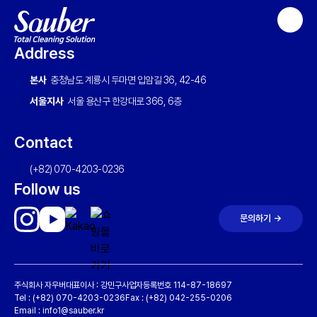
상
단
Address
으
로
본사
충청남도 계룡시 두마면 입암길 36, 42-46
이
서울지사
서울 용산구 한강대로 366, 6층
동
하
Contact
기
(+82) 070-4203-0236
Follow us
문의하기 →
주식회사 자우버
대표이사 : 강민구
사업자등록번호 114-87-18697
Tel : (+82) 070-4203-0236
Fax : (+82) 042-255-0206
Email : info1@sauber.kr