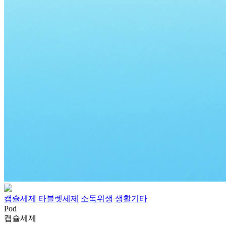
캡슐세제
타블렛세제
소독위생
생활기타
Pod
캡슐세제