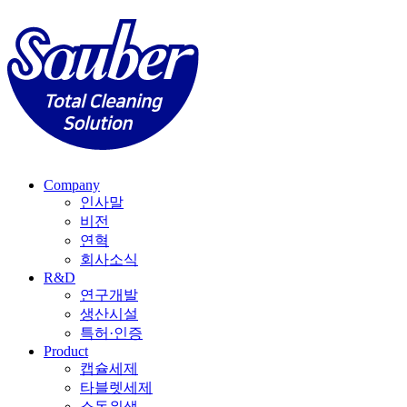
Company
인사말
비전
연혁
회사소식
R&D
연구개발
생산시설
특허·인증
Product
캡슐세제
타블렛세제
소독위생